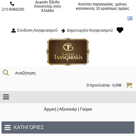
Δωρεάν Έξοδα
Κατόπιν παραγγελίας: χρόνος
Αποστολής στην
κατασκευής 10 εργάσιμες ημέρες
210 8986200
Ελλάδα
Σύνδεση Λογαριασμού
Δημιουργία Λογαριασμού
0 προϊόν(τα) - 0,00€
Αρχική
|
Αξεσουάρ
|
Γούρια
ΚΑΤΗΓΟΡΊΕΣ