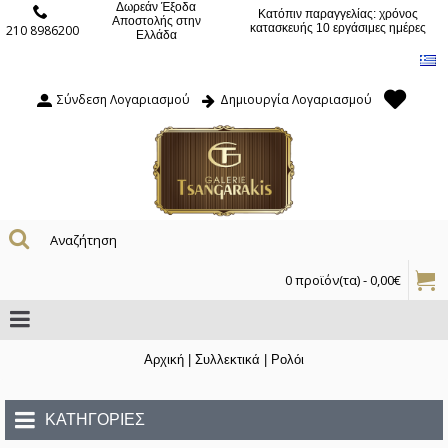
Δωρεάν Έξοδα
Κατόπιν παραγγελίας: χρόνος
Αποστολής στην
κατασκευής 10 εργάσιμες ημέρες
210 8986200
Ελλάδα
Σύνδεση Λογαριασμού
Δημιουργία Λογαριασμού
0 προϊόν(τα) - 0,00€
Αρχική
|
Συλλεκτικά
|
Ρολόι
ΚΑΤΗΓΟΡΊΕΣ