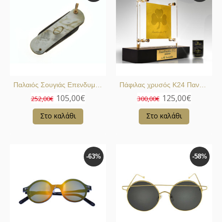
Παλαιός Σουγιάς Επενδυμένος με Φίλντισι
Πάφιλας χρυσός Κ24 Παναθηναϊκός
105,00€
125,00€
252,00€
300,00€
Στο καλάθι
Στο καλάθι
-63%
-58%