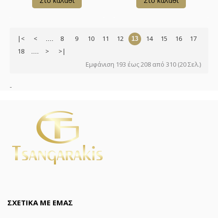
Στο καλάθι
Στο καλάθι
|<
<
8
9
10
11
12
14
15
16
17
....
13
18
>
>|
....
Εμφάνιση 193 έως 208 από 310 (20 Σελ.)
-
ΣΧΕΤΙΚΑ ΜΕ ΕΜΑΣ