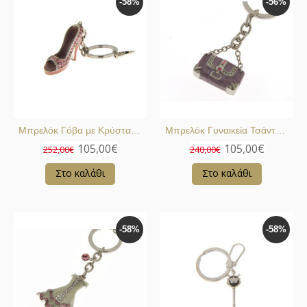
-58%
-56%
Μπρελόκ Γόβα με Κρύσταλλα Swarovski
Μπρελόκ Γυναικεία Τσάντα Μωβ
105,00€
105,00€
252,00€
240,00€
Στο καλάθι
Στο καλάθι
-58%
-58%