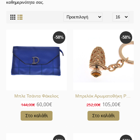
καθημερινότητα σας.
-58%
-58%
Μπλε Τσάντα Φάκελος
Μπρελόκ Αρωματοθήκη Ροζ Επιχρυσωμένο
60,00€
105,00€
144,00€
252,00€
Στο καλάθι
Στο καλάθι