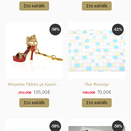
Στο καλάθι
Στο καλάθι
-58%
-61%
Μπρελόκ Πέδιλο με Κρύσταλλα Swarovski
Παλ Φουλάρι
105,00€
70,00€
252,00€
180,00€
Στο καλάθι
Στο καλάθι
-58%
-58%