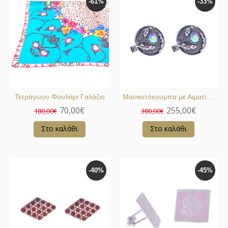
-61%
-33%
Τετράγωνο Φουλάρι Γαλάζιο
Μανικετόκουμπα με Αιματίτες
70,00€
255,00€
180,00€
380,00€
Στο καλάθι
Στο καλάθι
-40%
-45%