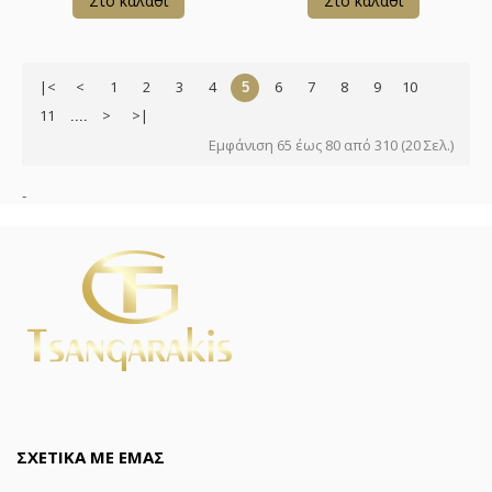
Στο καλάθι
Στο καλάθι
|<
<
1
2
3
4
6
7
8
9
10
5
11
>
>|
....
Εμφάνιση 65 έως 80 από 310 (20 Σελ.)
-
ΣΧΕΤΙΚΑ ΜΕ ΕΜΑΣ