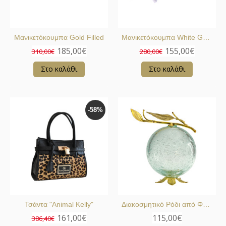
Μανικετόκουμπα Gold Filled
Μανικετόκουμπα White Gold Filled
185,00€
155,00€
310,00€
280,00€
Στο καλάθι
Στο καλάθι
-58%
Τσάντα "Animal Kelly"
Διακοσμητικό Ρόδι από Φυσητό Κρύσταλλο
161,00€
115,00€
386,40€