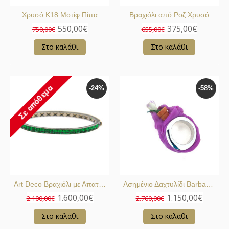
Χρυσό Κ18 Μοτίφ Πίπα
Βραχιόλι από Ροζ Χρυσό
550,00€
375,00€
750,00€
655,00€
Στο καλάθι
Στο καλάθι
-24%
-58%
Art Deco Βραχιόλι με Απατίτες
Ασημένιο Δαχτυλίδι Barbara Uderzo
1.600,00€
1.150,00€
2.100,00€
2.760,00€
Στο καλάθι
Στο καλάθι