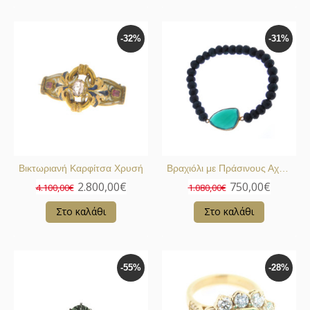
-32%
-31%
Βικτωριανή Καρφίτσα Χρυσή
Βραχιόλι με Πράσινους Αχάτες
2.800,00€
750,00€
4.100,00€
1.080,00€
Στο καλάθι
Στο καλάθι
-55%
-28%