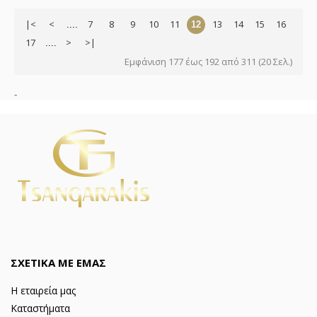
|<
<
7
8
9
10
11
13
14
15
16
....
12
17
>
>|
....
Εμφάνιση 177 έως 192 από 311 (20 Σελ.)
-
ΣΧΕΤΙΚΑ ΜΕ ΕΜΑΣ
Η εταιρεία μας
Καταστήματα