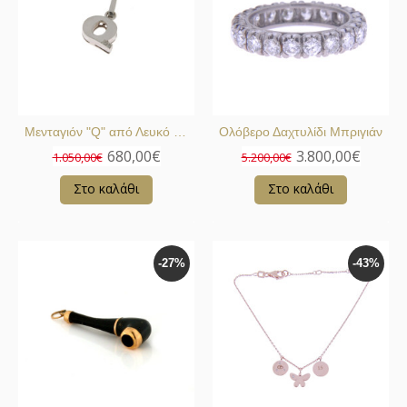
Μενταγιόν "Q" από Λευκό Χρυσό
Ολόβερο Δαχτυλίδι Μπριγιάν
680,00€
3.800,00€
1.050,00€
5.200,00€
Στο καλάθι
Στο καλάθι
-27%
-43%