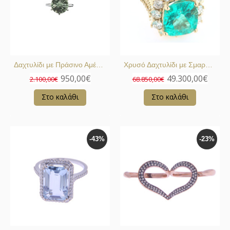
Δαχτυλίδι με Πράσινο Αμέθυστο
Χρυσό Δαχτυλίδι με Σμαράγδι
950,00€
49.300,00€
2.100,00€
68.850,00€
Στο καλάθι
Στο καλάθι
-43%
-23%