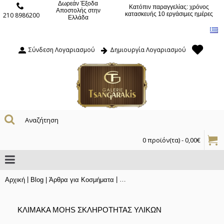
Δωρεάν Έξοδα
Κατόπιν παραγγελίας: χρόνος
Αποστολής στην
κατασκευής 10 εργάσιμες ημέρες
210 8986200
Ελλάδα
Σύνδεση Λογαριασμού
Δημιουργία Λογαριασμού
0 προϊόν(τα) - 0,00€
|
|
Αρχική
Blog | Άρθρα για Κοσμήματα
Κλίμακα Mohs Σκληρότητας Υλικώ
ΚΛΊΜΑΚΑ MOHS ΣΚΛΗΡΌΤΗΤΑΣ ΥΛΙΚΏΝ