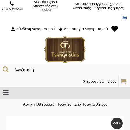
Δωρεάν Έξοδα
Κατόπιν παραγγελίας: χρόνος
Αποστολής στην
κατασκευής 10 εργάσιμες ημέρες
210 8986200
Ελλάδα
Σύνδεση Λογαριασμού
Δημιουργία Λογαριασμού
0 προϊόν(τα) - 0,00€
Αρχική
|
Αξεσουάρ
|
Τσάντες
|
Σιέλ Τσάντα Χειρός
-58%