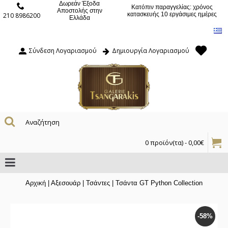
Δωρεάν Έξοδα
Κατόπιν παραγγελίας: χρόνος
Αποστολής στην
κατασκευής 10 εργάσιμες ημέρες
210 8986200
Ελλάδα
Σύνδεση Λογαριασμού
Δημιουργία Λογαριασμού
0 προϊόν(τα) - 0,00€
Αρχική
|
Αξεσουάρ
|
Τσάντες
|
Τσάντα GT Python Collection
-58%