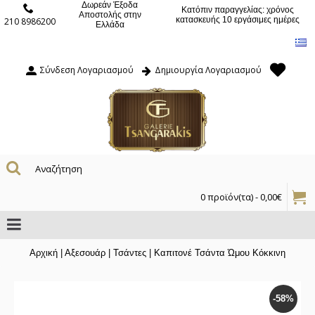
Δωρεάν Έξοδα
Κατόπιν παραγγελίας: χρόνος
Αποστολής στην
κατασκευής 10 εργάσιμες ημέρες
210 8986200
Ελλάδα
Σύνδεση Λογαριασμού
Δημιουργία Λογαριασμού
0 προϊόν(τα) - 0,00€
Αρχική
|
Αξεσουάρ
|
Τσάντες
|
Καπιτονέ Τσάντα Ώμου Κόκκινη
-58%