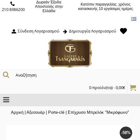
Δωρεάν Έξοδα
Κατόπιν παραγγελίας: χρόνος
Αποστολής στην
κατασκευής 10 εργάσιμες ημέρες
210 8986200
Ελλάδα
Σύνδεση Λογαριασμού
Δημιουργία Λογαριασμού
0 προϊόν(τα) - 0,00€
Αρχική
|
Αξεσουάρ
|
Porte-clé
|
Επίχρυσο Μπρελόκ "Μικρόφωνο"
-58%