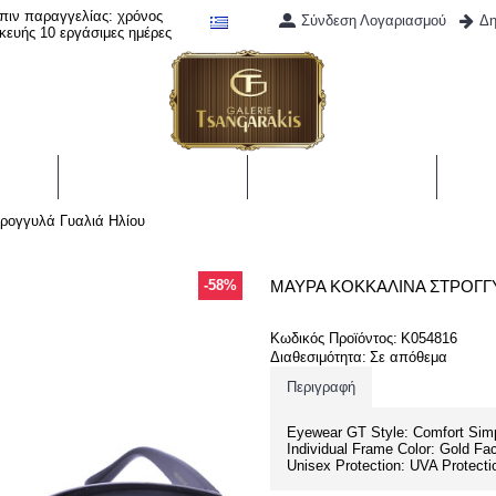
πιν παραγγελίας: χρόνος
Σύνδεση Λογαριασμού
Δη
κευής 10 εργάσιμες ημέρες
ΣΜΗΜΑΤΑ
ΡΟΛΟΓΙΑ
ΑΞΕΣΟΥΑΡ
Σ
ρογγυλά Γυαλιά Ηλίου
-58%
ΜΑΎΡΑ ΚΟΚΚΆΛΙΝΑ ΣΤΡΟΓΓΥ
Κωδικός Προϊόντος:
K054816
Διαθεσιμότητα:
Σε απόθεμα
Περιγραφή
Eyewear GT Style: Comfort Simp
Individual Frame Color: Gold F
Unisex Protection: UVA Protecti