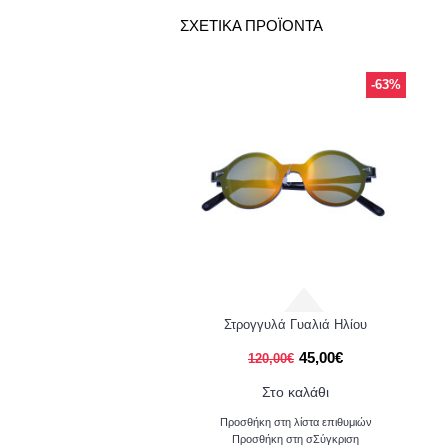
ΣΧΕΤΙΚΑ ΠΡΟΪΟΝΤΑ
-58%
-63%
ίου με Σύμμεικτο Σκελετό
Στρογγυλά Γυαλιά Ηλίου
65,00€
45,00€
156,00€
120,00€
Στο καλάθι
Στο καλάθι
ήκη στη λίστα επιθυμιών
Προσθήκη στη λίστα επιθυμιών
σθήκη στη σΣύγκριση
Προσθήκη στη σΣύγκριση