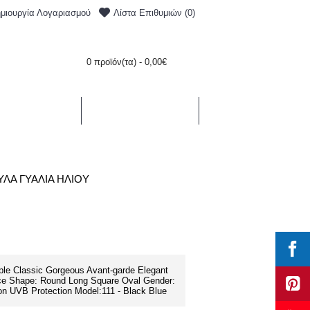
Λίστα Επιθυμιών (
0
)
μιουργία Λογαριασμού
0 προϊόν(τα) - 0,00€
ΥΛΛΕΚΤΙΚΑ
BLOG
ΛΆ ΓΥΑΛΙΆ ΗΛΊΟΥ
le Classic Gorgeous Avant-garde Elegant
ace Shape: Round Long Square Oval Gender:
on UVB Protection Model:111 - Black Blue