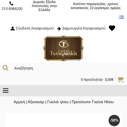
Δωρεάν Έξοδα
Κατόπιν παραγγελίας: χρόνος
Αποστολής στην
κατασκευής 10 εργάσιμες ημέρες
210 8986200
Ελλάδα
Σύνδεση Λογαριασμού
Δημιουργία Λογαριασμού
0 προϊόν(τα) - 0,00€
Αρχική
|
Αξεσουάρ
|
Γυαλιά ηλίου
|
Πρωτότυπα Γυαλιά Ηλίου
-50%