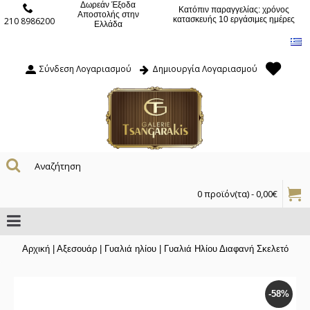
Δωρεάν Έξοδα
Κατόπιν παραγγελίας: χρόνος
Αποστολής στην
κατασκευής 10 εργάσιμες ημέρες
210 8986200
Ελλάδα
Σύνδεση Λογαριασμού
Δημιουργία Λογαριασμού
0 προϊόν(τα) - 0,00€
Αρχική
|
Αξεσουάρ
|
Γυαλιά ηλίου
|
Γυαλιά Ηλίου Διαφανή Σκελετό
-58%