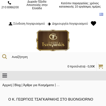
Δωρεάν Έξοδα
Κατόπιν παραγγελίας: χρόνος
Αποστολής στην
κατασκευής 10 εργάσιμες ημέρες
210 8986200
Ελλάδα
Σύνδεση Λογαριασμού
Δημιουργία Λογαριασμού
0 προϊόν(τα) - 0,00€
|
|
Αρχική
Blog | Άρθρα για Κοσμήματα
O κ. Γεώργιος Τσαγκαράκης στο Bu
O Κ. ΓΕΏΡΓΙΟΣ ΤΣΑΓΚΑΡΆΚΗΣ ΣΤΟ BUONGIORNO