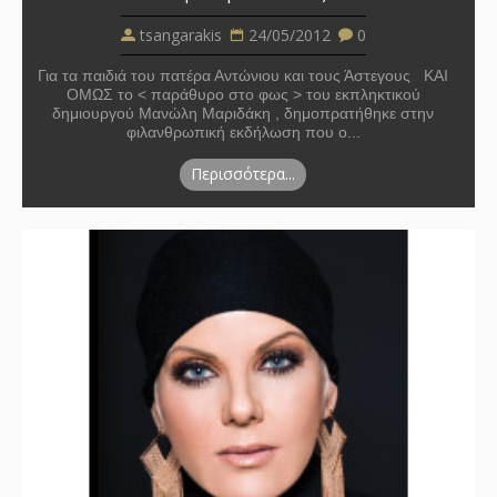
tsangarakis
24/05/2012
0
Για τα παιδιά του πατέρα Αντώνιου και τους Άστεγους ΚΑΙ
ΟΜΩΣ το < παράθυρο στο φως > του εκπληκτικού
δημιουργού Μανώλη Μαριδάκη , δημοπρατήθηκε στην
φιλανθρωπική εκδήλωση που ο...
Περισσότερα...