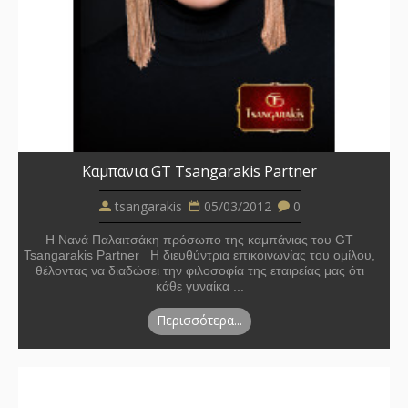
Καμπανια GT Tsangarakis Partner
tsangarakis
05/03/2012
0
Η Νανά Παλαιτσάκη πρόσωπο της καμπάνιας του GT
Tsangarakis Partner Η διευθύντρια επικοινωνίας του ομίλου,
θέλοντας να διαδώσει την φιλοσοφία της εταιρείας μας ότι
κάθε γυναίκα ...
Περισσότερα...