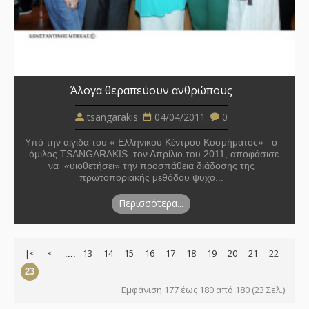
Άλογα θεραπεύουν ανθρώπους
tsangarakis
04/04/2011
0
Υπό την αιγίδα του « Ελληνικού Κέντρου Κοσμήματος» ο
όμιλος TSANGARAKIS τον Απρίλιο του 2011, αποφάσισε
να «υιοθετήσει» την προσπάθεια διάδοσης της
πρωτοποριακής μεθόδου ψυχο...
Περισσότερα...
|<
<
13
14
15
16
17
18
19
20
21
22
....
23
Εμφάνιση 177 έως 180 από 180 (23 Σελ.)