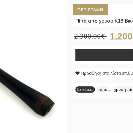
ΠΕΡΙΓΡΑΦΉ
Πίπα από χρυσό Κ18 Βικ
2.300,00€
1.200
Προσθήκη στη λίστα επιθ
,
Ετικέτες:
πίπα
χρυσή πί