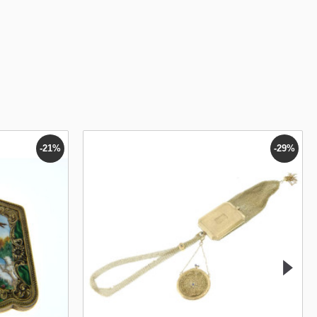
-21%
-29%