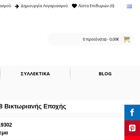
ιασμού
Δημιουργία Λογαριασμού
Λίστα Επιθυμιών (
0
)
0 προϊόν(τα) - 0,00€
ΣΥΛΛΕΚΤΙΚΑ
BLOG
8 Βικτωριανής Εποχής
19302
εμα