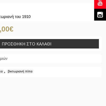
τωριανή του 1910
,00€
ΠΡΟΣΘΉΚΗ ΣΤΟ ΚΑΛΆΘΙ
υμιών
,
πα
βικτωριανή πίπα