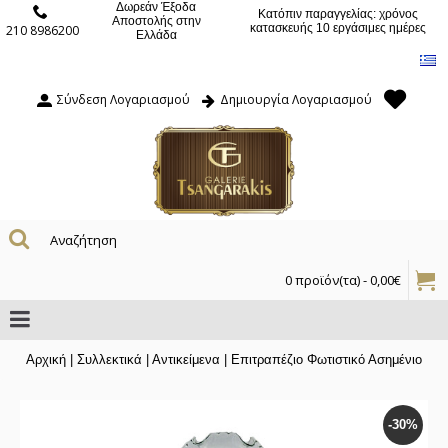
Δωρεάν Έξοδα
Κατόπιν παραγγελίας: χρόνος
Αποστολής στην
κατασκευής 10 εργάσιμες ημέρες
210 8986200
Ελλάδα
Σύνδεση Λογαριασμού
Δημιουργία Λογαριασμού
0 προϊόν(τα) - 0,00€
Αρχική
|
Συλλεκτικά
|
Αντικείμενα
|
Επιτραπέζιο Φωτιστικό Ασημένιο
-30%