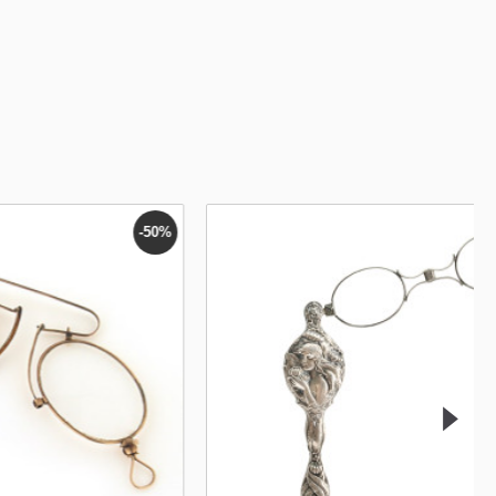
-56%
-50%