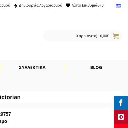
ιασμού
Δημιουργία Λογαριασμού
Λίστα Επιθυμιών (
0
)
0 προϊόν(τα) - 0,00€
ΣΥΛΛΕΚΤΙΚΑ
BLOG
ictorian
29757
εμα