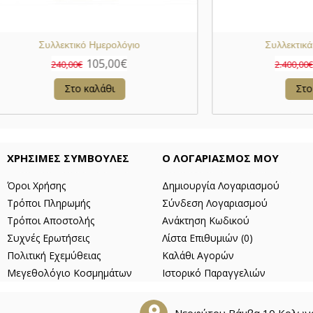
ανή Πουδριέρα με Μαλαχίτη
Συλλεκτικό Ημερολόγ
3.350,00€
105,00€
.220,00€
240,00€
Στο καλάθι
Στο καλάθι
ΧΡΗΣΙΜΕΣ ΣΥΜΒΟΥΛΕΣ
Ο ΛΟΓΑΡΙΑΣΜΟΣ ΜΟΥ
Όροι Χρήσης
Δημιουργία Λογαριασμού
Τρόποι Πληρωμής
Σύνδεση Λογαριασμού
Τρόποι Αποστολής
Ανάκτηση Κωδικού
Συχνές Ερωτήσεις
Λίστα Επιθυμιών (
0
)
Πολιτική Εχεμύθειας
Καλάθι Αγορών
Μεγεθολόγιο Κοσμημάτων
Ιστορικό Παραγγελιών