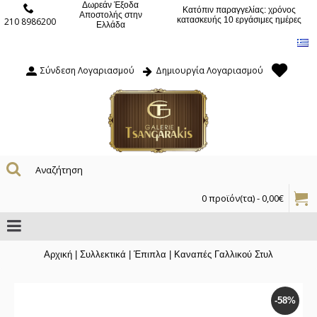
Δωρεάν Έξοδα
Κατόπιν παραγγελίας: χρόνος
Αποστολής στην
κατασκευής 10 εργάσιμες ημέρες
210 8986200
Ελλάδα
Σύνδεση Λογαριασμού
Δημιουργία Λογαριασμού
0 προϊόν(τα) - 0,00€
Αρχική
|
Συλλεκτικά
|
Έπιπλα
|
Καναπές Γαλλικού Στυλ
-58%