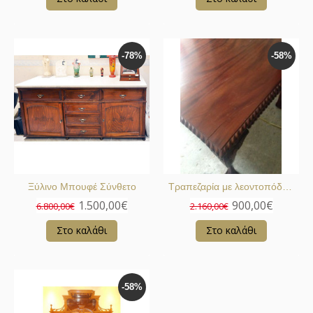
-78%
-58%
Ξύλινο Μπουφέ Σύνθετο
Τραπεζαρία με λεοντοπόδαρα
1.500,00€
900,00€
6.800,00€
2.160,00€
Στο καλάθι
Στο καλάθι
-58%