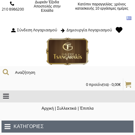
Δωρεάν Έξοδα
Κατόπιν παραγγελίας: χρόνος
Αποστολής στην
κατασκευής 10 εργάσιμες ημέρες
210 8986200
Ελλάδα
Σύνδεση Λογαριασμού
Δημιουργία Λογαριασμού
0 προϊόν(τα) - 0,00€
Αρχική
|
Συλλεκτικά
|
Έπιπλα
ΚΑΤΗΓΟΡΊΕΣ