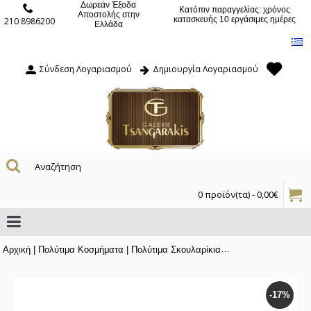
Δωρεάν Έξοδα
Κατόπιν παραγγελίας: χρόνος
Αποστολής στην
κατασκευής 10 εργάσιμες ημέρες
210 8986200
Ελλάδα
Σύνδεση Λογαριασμού
Δημιουργία Λογαριασμού
0 προϊόν(τα) - 0,00€
Αρχική
|
Πολύτιμα Κοσμήματα
|
Πολύτιμα Σκουλαρίκια
|
Χρυσά Σκουλαρίκια μ
-17%