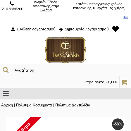
Δωρεάν Έξοδα
Κατόπιν παραγγελίας: χρόνος
Αποστολής στην
κατασκευής 10 εργάσιμες ημέρες
210 8986200
Ελλάδα
Σύνδεση Λογαριασμού
Δημιουργία Λογαριασμού
0 προϊόν(τα) - 0,00€
Αρχική
|
Πολύτιμα Κοσμήματα
|
Πολύτιμα Δαχτυλίδια
|
Δαχτυλίδι της Barbara
-58%