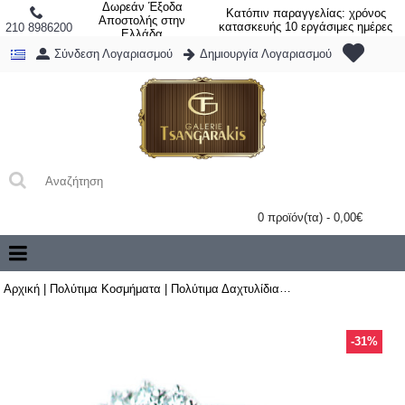
Δωρεάν Έξοδα
Κατόπιν παραγγελίας: χρόνος
Αποστολής στην
κατασκευής 10 εργάσιμες ημέρες
210 8986200
Ελλάδα
Σύνδεση Λογαριασμού
Δημιουργία Λογαριασμού
0 προϊόν(τα) - 0,00€
Αρχική
|
Πολύτιμα Κοσμήματα
|
Πολύτιμα Δαχτυλίδια
|
Δαχτυλίδι Ροζέτα με 
-31%