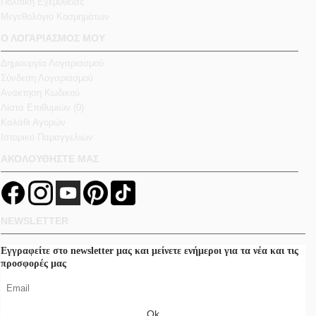
Πολιτική Εχεμύθειας
Μεγεθολόγιο Κοσμημάτων
Ο ΛΟΓΑΡΙΑΣΜΟΣ ΜΟΥ
Δημιουργία Λογαριασμού
Σύνδεση Λογαριασμού
Ανάκτηση Κωδικού
Λίστα Επιθυμιών (
0
)
Καλάθι Αγορών
Ιστορικό Παραγγελιών
ΑΚΟΛΟΥΘΗΣΤΕ ΜΑΣ
NEWSLETTER
Εγγραφείτε στο newsletter μας και μείνετε ενήμεροι για τα νέα και τις
προσφορές μας
Ok