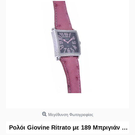
Μεγέθυνση Φωτογραφίας
Ρολόι Giovine Ritrato με 189 Μπριγιάν και Ροζ Λουράκι από Δέρμα Στρουθοκάμηλου