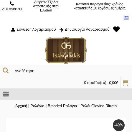
Δωρεάν Έξοδα
Κατόπιν παραγγελίας: χρόνος
Αποστολής στην
κατασκευής 10 εργάσιμες ημέρες
210 8986200
Ελλάδα
Σύνδεση Λογαριασμού
Δημιουργία Λογαριασμού
0 προϊόν(τα) - 0,00€
Αρχική
|
Ρολόγια
|
Branded Ρολόγια
|
Ρολόι Giovine Ritrato
-40%