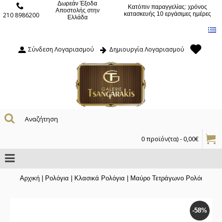
Δωρεάν Έξοδα
Κατόπιν παραγγελίας: χρόνος
Αποστολής στην
κατασκευής 10 εργάσιμες ημέρες
210 8986200
Ελλάδα
Σύνδεση Λογαριασμού
Δημιουργία Λογαριασμού
0 προϊόν(τα) - 0,00€
Αρχική
|
Ρολόγια
|
Κλασικά Ρολόγια
|
Μαύρο Τετράγωνο Ρολόι
-58%