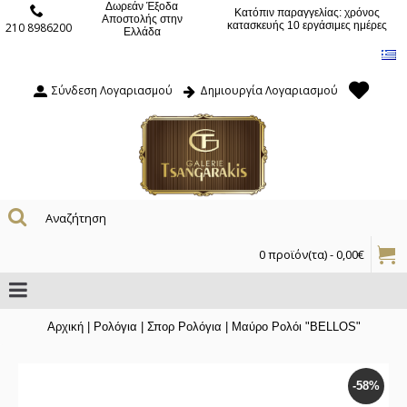
Δωρεάν Έξοδα
Κατόπιν παραγγελίας: χρόνος
Αποστολής στην
κατασκευής 10 εργάσιμες ημέρες
210 8986200
Ελλάδα
Σύνδεση Λογαριασμού
Δημιουργία Λογαριασμού
0 προϊόν(τα) - 0,00€
Αρχική
|
Ρολόγια
|
Σπορ Ρολόγια
|
Μαύρο Ρολόι "BELLOS"
-58%