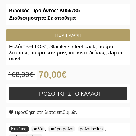
Κωδικός Προϊόντος:
K056785
Διαθεσιμότητα:
Σε απόθεμα
ΠΕΡΙΓΡΑΦΉ
Ρολόι ''BELLOS'', Stainless steel back, μαύρο
λουράκι, μαύρο καντραν, κοκκινοι δείκτες, Japan
movt
168,00€
70,00€
ΠΡΟΣΘΉΚΗ ΣΤΟ ΚΑΛΆΘΙ
Προσθήκη στη λίστα επιθυμιών
,
,
,
Ετικέτες:
ρολόι
μαύρο ρολόι
ρολόι bellos