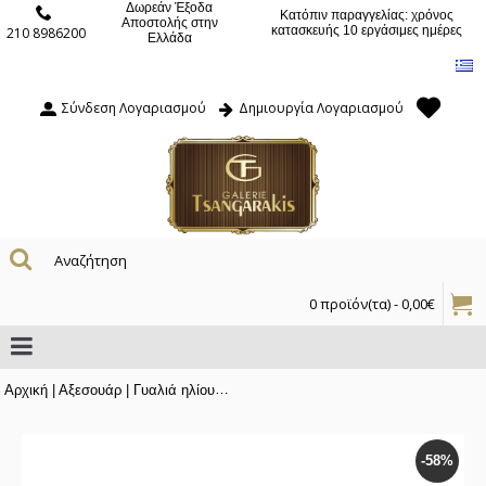
Δωρεάν Έξοδα
Κατόπιν παραγγελίας: χρόνος
Αποστολής στην
κατασκευής 10 εργάσιμες ημέρες
210 8986200
Ελλάδα
Σύνδεση Λογαριασμού
Δημιουργία Λογαριασμού
0 προϊόν(τα) - 0,00€
Αρχική
|
Αξεσουάρ
|
Γυαλιά ηλίου
|
Σπορ Γυαλιά Ηλίου με πράσινο/μαύρο σκ
-58%