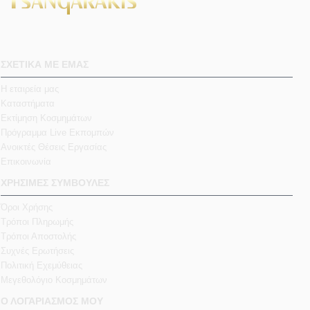
ΣΧΕΤΙΚΑ ΜΕ ΕΜΑΣ
Η εταιρεία μας
Καταστήματα
Εκτίμηση Κοσμημάτων
Πρόγραμμα Live Εκπομπών
Ανοικτές Θέσεις Εργασίας
Επικοινωνία
ΧΡΗΣΙΜΕΣ ΣΥΜΒΟΥΛΕΣ
Όροι Χρήσης
Τρόποι Πληρωμής
Τρόποι Αποστολής
Συχνές Ερωτήσεις
Πολιτική Εχεμύθειας
Μεγεθολόγιο Κοσμημάτων
Ο ΛΟΓΑΡΙΑΣΜΟΣ ΜΟΥ