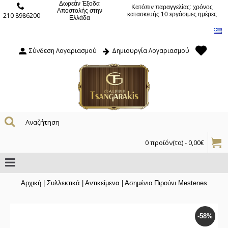
Δωρεάν Έξοδα
Κατόπιν παραγγελίας: χρόνος
Αποστολής στην
κατασκευής 10 εργάσιμες ημέρες
210 8986200
Ελλάδα
Σύνδεση Λογαριασμού
Δημιουργία Λογαριασμού
0 προϊόν(τα) - 0,00€
Αρχική
|
Συλλεκτικά
|
Αντικείμενα
|
Ασημένιο Πιρούνι Mestenes
-58%