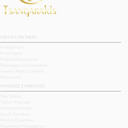
ΣΧΕΤΙΚΑ ΜΕ ΕΜΑΣ
Η εταιρεία μας
Καταστήματα
Εκτίμηση Κοσμημάτων
Πρόγραμμα Live Εκπομπών
Ανοικτές Θέσεις Εργασίας
Επικοινωνία
ΧΡΗΣΙΜΕΣ ΣΥΜΒΟΥΛΕΣ
Όροι Χρήσης
Τρόποι Πληρωμής
Τρόποι Αποστολής
Συχνές Ερωτήσεις
Πολιτική Εχεμύθειας
Μεγεθολόγιο Κοσμημάτων