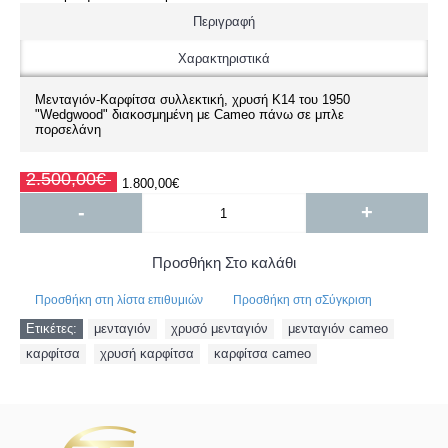
Περιγραφή
Χαρακτηριστικά
Μενταγιόν-Καρφίτσα συλλεκτική, χρυσή Κ14 του 1950
"Wedgwood" διακοσμημένη με Cameo πάνω σε μπλε
πορσελάνη
2.500,00€
1.800,00€
-
+
Προσθήκη Στο καλάθι
Προσθήκη στη λίστα επιθυμιών
Προσθήκη στη σΣύγκριση
Ετικέτες:
μενταγιόν
,
χρυσό μενταγιόν
,
μενταγιόν cameo
,
καρφίτσα
,
χρυσή καρφίτσα
,
καρφίτσα cameo