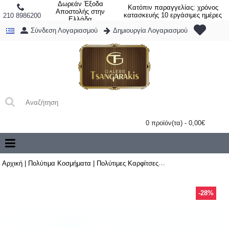
Δωρεάν Έξοδα
Κατόπιν παραγγελίας: χρόνος
Αποστολής στην
κατασκευής 10 εργάσιμες ημέρες
210 8986200
Ελλάδα
Σύνδεση Λογαριασμού
Δημιουργία Λογαριασμού
0 προϊόν(τα) - 0,00€
Αρχική
|
Πολύτιμα Κοσμήματα
|
Πολύτιμες Καρφίτσες
|
Χρυσό Μενταγιόν-Κα
-28%