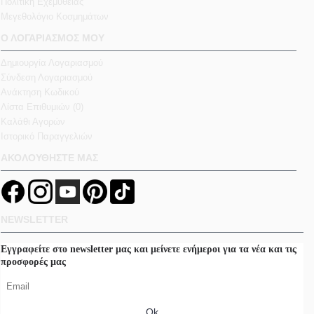
Πολιτική Εχεμύθειας
Μεγεθολόγιο Κοσμημάτων
Ο ΛΟΓΑΡΙΑΣΜΟΣ ΜΟΥ
Δημιουργία Λογαριασμού
Σύνδεση Λογαριασμού
Ανάκτηση Κωδικού
Λίστα Επιθυμιών (
0
)
Καλάθι Αγορών
Ιστορικό Παραγγελιών
ΑΚΟΛΟΥΘΗΣΤΕ ΜΑΣ
NEWSLETTER
Εγγραφείτε στο newsletter μας και μείνετε ενήμεροι για τα νέα και τις
προσφορές μας
Ok