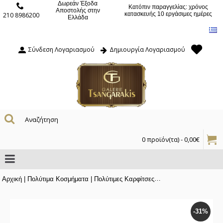
Δωρεάν Έξοδα
Κατόπιν παραγγελίας: χρόνος
Αποστολής στην
κατασκευής 10 εργάσιμες ημέρες
210 8986200
Ελλάδα
Σύνδεση Λογαριασμού
Δημιουργία Λογαριασμού
0 προϊόν(τα) - 0,00€
Αρχική
|
Πολύτιμα Κοσμήματα
|
Πολύτιμες Καρφίτσες
|
Βικτωριανή Καρφίτσ
-31%